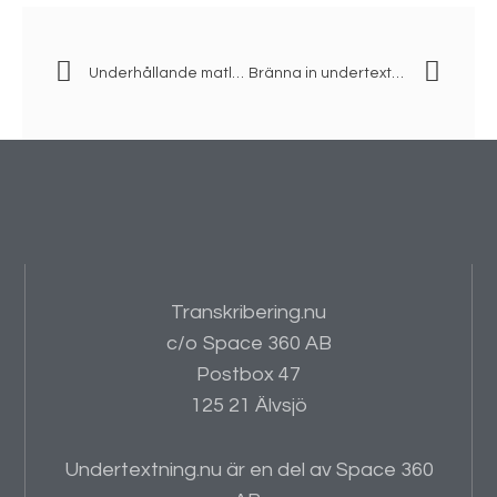
Underhållande matlagning och välgörenhet
Bränna in undertexten eller SRT-fil?
Transkribering.nu
c/o Space 360 AB
Postbox 47
125 21 Älvsjö
Undertextning.nu är en del av Space 360