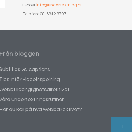
E-post
info@undertextning.nu
Telefon: 08-6842 8797
Från bloggen
Subtitles vs. captions
Tips inför videoinspelning
Webbtillgänglighetsdirektivet
Våra undertextningsrutiner
Har du koll på nya webbdirektivet?