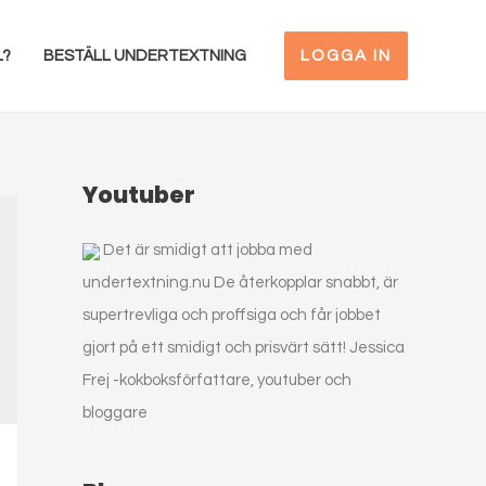
L?
BESTÄLL UNDERTEXTNING
LOGGA IN
Youtuber
Det är smidigt att jobba med
undertextning.nu De återkopplar snabbt, är
supertrevliga och proffsiga och får jobbet
gjort på ett smidigt och prisvärt sätt!
Jessica
Frej -kokboksförfattare, youtuber och
bloggare